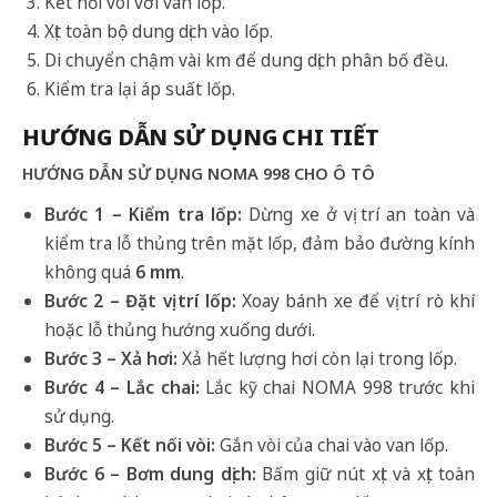
Kết nối vòi với van lốp.
Xịt toàn bộ dung dịch vào lốp.
Di chuyển chậm vài km để dung dịch phân bố đều.
Kiểm tra lại áp suất lốp.
HƯỚNG DẪN SỬ DỤNG CHI TIẾT
HƯỚNG DẪN SỬ DỤNG NOMA 998 CHO Ô TÔ
Bước 1 – Kiểm tra lốp:
Dừng xe ở vị trí an toàn và
kiểm tra lỗ thủng trên mặt lốp, đảm bảo đường kính
không quá
6 mm
.
Bước 2 – Đặt vị trí lốp:
Xoay bánh xe để vị trí rò khí
hoặc lỗ thủng hướng xuống dưới.
Bước 3 – Xả hơi:
Xả hết lượng hơi còn lại trong lốp.
Bước 4 – Lắc chai:
Lắc kỹ chai NOMA 998 trước khi
sử dụng.
Bước 5 – Kết nối vòi:
Gắn vòi của chai vào van lốp.
Bước 6 – Bơm dung dịch:
Bấm giữ nút xịt và xịt toàn