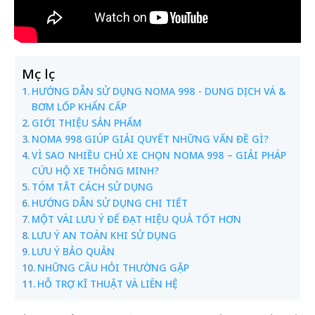
Mục lục
HƯỚNG DẪN SỬ DỤNG NOMA 998 - DUNG DỊCH VÁ &
BƠM LỐP KHẨN CẤP
GIỚI THIỆU SẢN PHẨM
NOMA 998 GIÚP GIẢI QUYẾT NHỮNG VẤN ĐỀ GÌ?
VÌ SAO NHIỀU CHỦ XE CHỌN NOMA 998 – GIẢI PHÁP
CỨU HỘ XE THÔNG MINH?
TÓM TẮT CÁCH SỬ DỤNG
HƯỚNG DẪN SỬ DỤNG CHI TIẾT
MỘT VÀI LƯU Ý ĐỂ ĐẠT HIỆU QUẢ TỐT HƠN
LƯU Ý AN TOÀN KHI SỬ DỤNG
LƯU Ý BẢO QUẢN
NHỮNG CÂU HỎI THƯỜNG GẶP
HỖ TRỢ KĨ THUẬT VÀ LIÊN HỆ