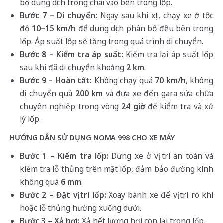
bộ dung dịch trong chai vào bên trong lốp.
Bước 7 – Di chuyển:
Ngay sau khi xịt, chạy xe ở tốc
độ
10–15 km/h
để dung dịch phân bố đều bên trong
lốp. Áp suất lốp sẽ tăng trong quá trình di chuyển.
Bước 8 – Kiểm tra áp suất:
Kiểm tra lại áp suất lốp
sau khi đã di chuyển khoảng
2 km
.
Bước 9 – Hoàn tất:
Không chạy quá
70 km/h
, không
di chuyển quá
200 km
và đưa xe đến gara sửa chữa
chuyên nghiệp trong vòng
24 giờ
để kiểm tra và xử
lý lốp.
HƯỚNG DẪN SỬ DỤNG NOMA 998 CHO XE MÁY
Bước 1 – Kiểm tra lốp:
Dừng xe ở vị trí an toàn và
kiểm tra lỗ thủng trên mặt lốp, đảm bảo đường kính
không quá
6 mm
.
Bước 2 – Đặt vị trí lốp:
Xoay bánh xe để vị trí rò khí
hoặc lỗ thủng hướng xuống dưới.
Bước 3 – Xả hơi:
Xả hết lượng hơi còn lại trong lốp.