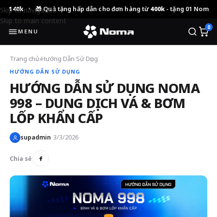
0k
•
🎁 Quà tặng hấp dẫn cho đơn hàng từ
400k
- tặng 01 Noma 692
trị
Skip to navigation
Skip to main content
0
MENU
Trang chủ
›
Hướng Dẫn Sử Dụng
HƯỚNG DẪN SỬ DỤNG
HƯỚNG DẪN SỬ DỤNG NOMA
998 – DUNG DỊCH VÁ & BƠM
LỐP KHẨN CẤP
supadmin
•
3/3/2026
Chia sẻ