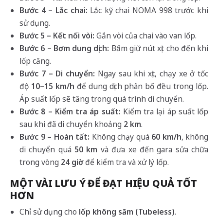
Bước 4 – Lắc chai:
Lắc kỹ chai NOMA 998 trước khi
sử dụng.
Bước 5 – Kết nối vòi:
Gắn vòi của chai vào van lốp.
Bước 6 – Bơm dung dịch:
Bấm giữ nút xịt cho đến khi
lốp căng.
Bước 7 – Di chuyển:
Ngay sau khi xịt, chạy xe ở tốc
độ
10–15 km/h
để dung dịch phân bố đều trong lốp.
Áp suất lốp sẽ tăng trong quá trình di chuyển.
Bước 8 – Kiểm tra áp suất:
Kiểm tra lại áp suất lốp
sau khi đã di chuyển khoảng
2 km
.
Bước 9 – Hoàn tất:
Không chạy quá
60 km/h
, không
di chuyển quá
50 km
và đưa xe đến gara sửa chữa
trong vòng
24 giờ
để kiểm tra và xử lý lốp.
MỘT VÀI LƯU Ý ĐỂ ĐẠT HIỆU QUẢ TỐT
HƠN
Chỉ sử dụng cho
lốp không săm (Tubeless)
.