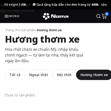
250
trị giá 140k
•
🎁 Quà tặng hấp dẫn cho đơn hàng từ
400k
- tặng 01 
Skip to navigation
Skip to main content
0
MENU
Trang chủ
›
Sản phẩm
›
Hương thơm xe
Hương thơm xe
Hóa chất chăm xe chuẩn Mỹ, nhập khẩu
chính ngạch — tự làm tại nhà, thấy kết quả
ngay lần đầu.
Tất cả
Ngoại thất
Nội thất
Hương thơm xe
Chưa có sản phẩm.