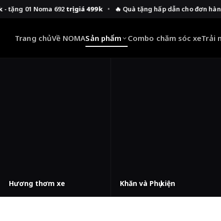
ng 01 Noma 692
trị giá 499k
•
🔥 Quà tặng hấp dẫn cho đơn hàng từ
Trang chủ
Về NOMA
Sản phẩm
Combo chăm sóc xe
Trải
Hương thơm xe
Khăn và Phụ kiện