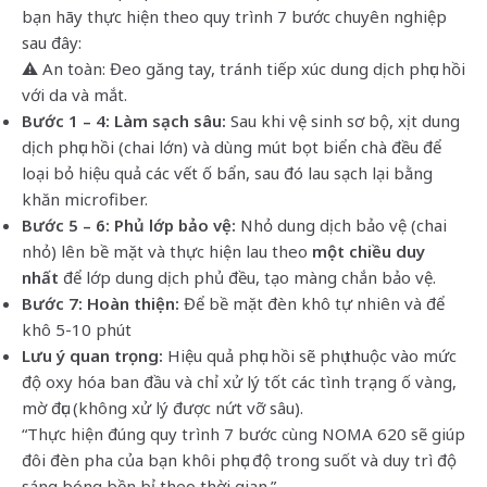
bạn hãy thực hiện theo quy trình 7 bước chuyên nghiệp
sau đây:
⚠️ An toàn: Đeo găng tay, tránh tiếp xúc dung dịch phục hồi
với da và mắt.
Bước 1 – 4: Làm sạch sâu:
Sau khi vệ sinh sơ bộ, xịt dung
dịch phục hồi (chai lớn) và dùng mút bọt biển chà đều để
loại bỏ hiệu quả các vết ố bẩn, sau đó lau sạch lại bằng
khăn microfiber.
Bước 5 – 6: Phủ lớp bảo vệ:
Nhỏ dung dịch bảo vệ (chai
nhỏ) lên bề mặt và thực hiện lau theo
một chiều duy
nhất
để lớp dung dịch phủ đều, tạo màng chắn bảo vệ.
Bước 7: Hoàn thiện:
Để bề mặt đèn khô tự nhiên và để
khô 5-10 phút
Lưu ý quan trọng:
Hiệu quả phục hồi sẽ phụ thuộc vào mức
độ oxy hóa ban đầu và chỉ xử lý tốt các tình trạng ố vàng,
mờ đục (không xử lý được nứt vỡ sâu).
“Thực hiện đúng quy trình 7 bước cùng NOMA 620 sẽ giúp
đôi đèn pha của bạn khôi phục độ trong suốt và duy trì độ
sáng bóng bền bỉ theo thời gian.”