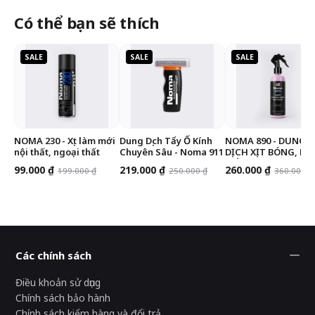
Có thể bạn sẽ thích
SALE
SALE
SALE
NOMA 230 - Xịt làm mới
Dung Dịch Tẩy Ố Kính
NOMA 890 - DUNG
nội thất, ngoại thất
Chuyên Sâu - Noma 911
DỊCH XỊT BÓNG, LÀM
MỚI SƠN XE
99.000 ₫
219.000 ₫
260.000 ₫
199.000 ₫
250.000 ₫
360.000 ₫
Các chính sách
Điều khoản sử dụng
Chính sách bảo hành
Chính sách kiểm hàng và đổi trả