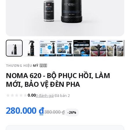
THƯƠNG HIỆU
MỸ 🇺🇸
NOMA 620 - BỘ PHỤC HỒI, LÀM
MỚI, BẢO VỆ ĐÈN PHA
0.00
0 đánh giá
Đã bán 2
280.000 ₫
380.000 ₫
-26%