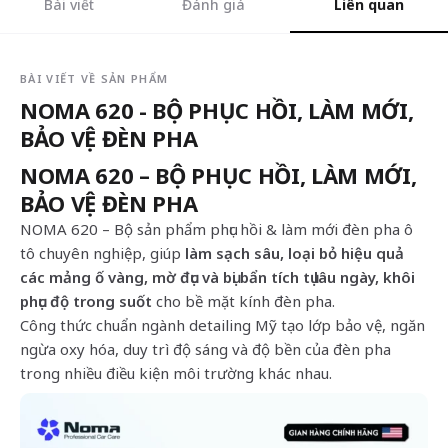
Bài viết
Đánh giá
Liên quan
BÀI VIẾT VỀ SẢN PHẨM
NOMA 620 - BỘ PHỤC HỒI, LÀM MỚI,
BẢO VỆ ĐÈN PHA
NOMA 620 – BỘ PHỤC HỒI, LÀM MỚI,
BẢO VỆ ĐÈN PHA
NOMA 620 – Bộ sản phẩm phục hồi & làm mới đèn pha ô
tô chuyên nghiệp, giúp
làm sạch sâu, loại bỏ hiệu quả
các mảng ố vàng, mờ đục và bụi bẩn tích tụ lâu ngày, khôi
phục độ trong suốt
cho bề mặt kính đèn pha.
Công thức chuẩn ngành detailing Mỹ tạo lớp bảo vệ, ngăn
ngừa oxy hóa, duy trì độ sáng và độ bền của đèn pha
trong nhiều điều kiện môi trường khác nhau.