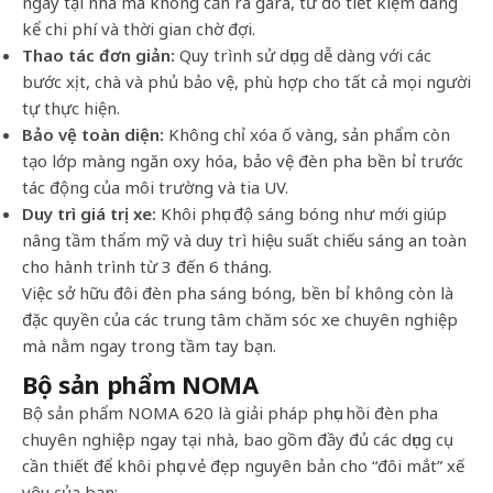
ngay tại nhà mà không cần ra gara, từ đó tiết kiệm đáng
kể chi phí và thời gian chờ đợi.
Thao tác đơn giản:
Quy trình sử dụng dễ dàng với các
bước xịt, chà và phủ bảo vệ, phù hợp cho tất cả mọi người
tự thực hiện.
Bảo vệ toàn diện:
Không chỉ xóa ố vàng, sản phẩm còn
tạo lớp màng ngăn oxy hóa, bảo vệ đèn pha bền bỉ trước
tác động của môi trường và tia UV.
Duy trì giá trị xe:
Khôi phục độ sáng bóng như mới giúp
nâng tầm thẩm mỹ và duy trì hiệu suất chiếu sáng an toàn
cho hành trình từ 3 đến 6 tháng.
Việc sở hữu đôi đèn pha sáng bóng, bền bỉ không còn là
đặc quyền của các trung tâm chăm sóc xe chuyên nghiệp
mà nằm ngay trong tầm tay bạn.
Bộ sản phẩm NOMA
Bộ sản phẩm NOMA 620 là giải pháp phục hồi đèn pha
chuyên nghiệp ngay tại nhà, bao gồm đầy đủ các dụng cụ
cần thiết để khôi phục vẻ đẹp nguyên bản cho “đôi mắt” xế
yêu của bạn: