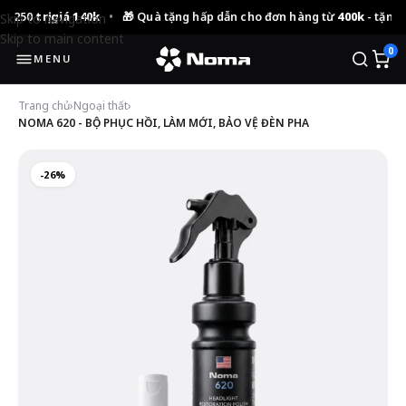
giá 140k
•
🎁 Quà tặng hấp dẫn cho đơn hàng từ
400k
- tặng 01 Noma 
Skip to navigation
Skip to main content
0
MENU
Trang chủ
›
Ngoại thất
›
NOMA 620 - BỘ PHỤC HỒI, LÀM MỚI, BẢO VỆ ĐÈN PHA
-26%