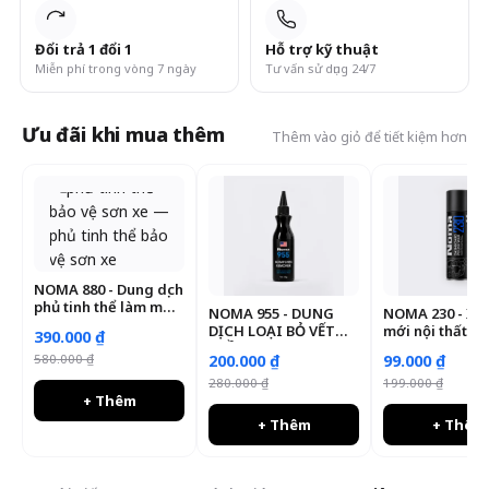
Đổi trả 1 đổi 1
Hỗ trợ kỹ thuật
Miễn phí trong vòng 7 ngày
Tư vấn sử dụng 24/7
Ưu đãi khi mua thêm
Thêm vào giỏ để tiết kiệm hơn
NOMA 880 - Dung dịch
phủ tinh thể làm mới
NOMA 955 - DUNG
NOMA 230 - Xịt 
sơn xe - xóa xước
DỊCH LOẠI BỎ VẾT
mới nội thất, n
390.000 ₫
TRẦY SƠN XE
thất
200.000 ₫
99.000 ₫
580.000 ₫
CHUYÊN NGHIỆP
280.000 ₫
199.000 ₫
+ Thêm
+ Thêm
+ Thêm