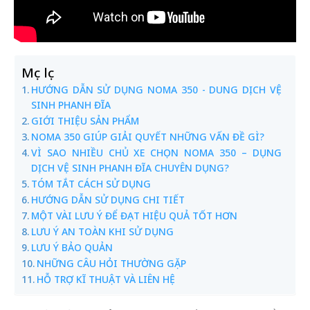
Mục lục
HƯỚNG DẪN SỬ DỤNG NOMA 350 - DUNG DỊCH VỆ
SINH PHANH ĐĨA
GIỚI THIỆU SẢN PHẨM
NOMA 350 GIÚP GIẢI QUYẾT NHỮNG VẤN ĐỀ GÌ?
VÌ SAO NHIỀU CHỦ XE CHỌN NOMA 350 – DỤNG
DỊCH VỆ SINH PHANH ĐĨA CHUYÊN DỤNG?
TÓM TẮT CÁCH SỬ DỤNG
HƯỚNG DẪN SỬ DỤNG CHI TIẾT
MỘT VÀI LƯU Ý ĐỂ ĐẠT HIỆU QUẢ TỐT HƠN
LƯU Ý AN TOÀN KHI SỬ DỤNG
LƯU Ý BẢO QUẢN
NHỮNG CÂU HỎI THƯỜNG GẶP
HỖ TRỢ KĨ THUẬT VÀ LIÊN HỆ