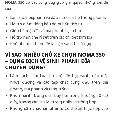
NOMA 350
có các công dụng giúp giải quyết những vấn đề
sau:
Làm sạch bụi phanh và dầu mỡ trên hệ thống phanh.
Hỗ trợ giảm tiếng kêu do bụi bẩn tích tụ.
Giúp bề mặt đĩa và má phanh sạch hơn.
Hỗ trợ hạn chế rỉ sét trên các chi tiết kim loại.
Khô nhanh, không để lại cặn sau khi sử dụng.
VÌ SAO NHIỀU CHỦ XE CHỌN NOMA 350
– DỤNG DỊCH VỆ SINH PHANH ĐĨA
CHUYÊN DỤNG?
Làm sạch sâu:
Loại bỏ triệt để bụi phanh, dầu mỡ,
nhựa đường và các tạp chất cứng đầu trên đĩa
phanh, má phanh và tang trống.
Khô nhanh:
Dung dịch bay hơi trong khoảng 30–60
giây, không cần lau lại trong nhiều trường hợp.
Không cần tháo cụm phanh:
Có thể xịt trực tiếp vào