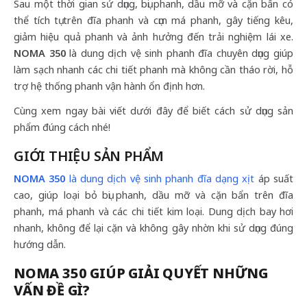
Sau một thời gian sử dụng, bụi phanh, dầu mỡ và cặn bẩn có
thể tích tụ trên đĩa phanh và cụm má phanh, gây tiếng kêu,
giảm hiệu quả phanh và ảnh hưởng đến trải nghiệm lái xe.
NOMA 350
là dung dịch vệ sinh phanh đĩa chuyên dụng giúp
làm sạch nhanh các chi tiết phanh mà không cần tháo rời, hỗ
trợ hệ thống phanh vận hành ổn định hơn.
Cùng xem ngay bài viết dưới đây để biết cách sử dụng sản
phẩm đúng cách nhé!
GIỚI THIỆU SẢN PHẨM
NOMA 350
là dung dịch vệ sinh phanh đĩa dạng xịt
áp suất
cao, giúp loại bỏ bụi phanh, dầu mỡ và cặn bẩn trên đĩa
phanh, má phanh và các chi tiết kim loại. Dung dịch bay hơi
nhanh, không để lại cặn và không gây nhờn khi sử dụng đúng
hướng dẫn.
NOMA 350 GIÚP GIẢI QUYẾT NHỮNG
VẤN ĐỀ GÌ?