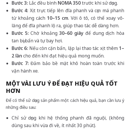
Bước 3:
Lắc đều bình
NOMA 350
trước khi sử dụng.
Bước 4:
Xịt trực tiếp lên đĩa phanh và cụm má phanh
từ khoảng cách
10–15 cm
. Với ô tô, có thể xoay vô-
lăng để đĩa phanh lộ ra, giúp thao tác dễ dàng hơn.
Bước 5:
Chờ khoảng
30–60 giây
để dung dịch hòa
tan bụi bẩn và tự bay hơi.
Bước 6:
Nếu còn cặn bẩn, lặp lại thao tác xịt thêm
1–
2 lần
cho đến khi đạt hiệu quả mong muốn.
Bước 7:
Đảm bảo bề mặt khô hoàn toàn trước khi
vận hành xe.
MỘT VÀI LƯU Ý ĐỂ ĐẠT HIỆU QUẢ TỐT
HƠN
Để có thể sử dụng sản phẩm một cách hiệu quả, bạn cần lưu ý
những điều sau:
Chỉ sử dụng khi hệ thống phanh đã nguội, (không
dùng sau khi vừa đi về, ít nhất 30 phút).