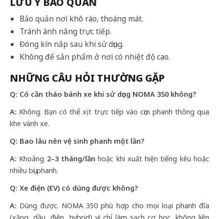
LƯU Ý BẢO QUẢN
Bảo quản nơi khô ráo, thoáng mát.
Tránh ánh nắng trực tiếp.
Đóng kín nắp sau khi sử dụng.
Không để sản phẩm ở nơi có nhiệt độ cao.
NHỮNG CÂU HỎI THƯỜNG GẶP
Q: Có cần tháo bánh xe khi sử dụng NOMA 350 không?
A:
Không. Bạn có thể xịt trực tiếp vào cụm phanh thông qua
khe vành xe.
Q: Bao lâu nên vệ sinh phanh một lần?
A:
Khoảng
2–3 tháng/lần
hoặc khi xuất hiện tiếng kêu hoặc
nhiều bụi phanh.
Q: Xe điện (EV) có dùng được không?
A:
Dùng được. NOMA 350 phù hợp cho mọi loại phanh đĩa
(xăng, dầu, điện, hybrid) vì chỉ làm sạch cơ học, không liên