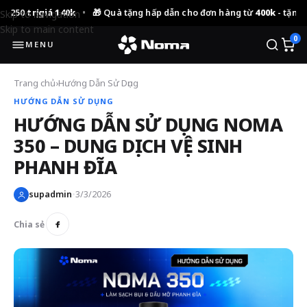
0
trị giá 140k
•
🎁 Quà tặng hấp dẫn cho đơn hàng từ
400k
- tặng 01 N
Skip to navigation
Skip to main content
0
MENU
Trang chủ
›
Hướng Dẫn Sử Dụng
HƯỚNG DẪN SỬ DỤNG
HƯỚNG DẪN SỬ DỤNG NOMA
350 – DUNG DỊCH VỆ SINH
PHANH ĐĨA
supadmin
•
3/3/2026
Chia sẻ