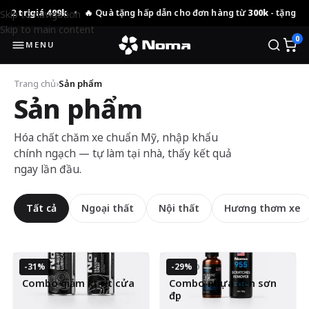
2
trị giá 499k
•
🔥 Quà tặng hấp dẫn cho đơn hàng từ
300k
- tặng 01 No
Skip to navigation
Skip to main content
0
MENU
Trang chủ
›
Sản phẩm
Sản phẩm
Hóa chất chăm xe chuẩn Mỹ, nhập khẩu
chính ngạch — tự làm tại nhà, thấy kết quả
ngay lần đầu.
Tất cả
Ngoại thất
Nội thất
Hương thơm xe
-31%
-29%
COMBO
COMBO
Combo giảm kẹt rít cửa
Combo nhựa đen sơn
đẹp