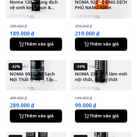
Noma 120 - Dung dịch
NOMA 922 – DUNG DỊCH
vệ sinh kim phun &
PHỦ NANO KÍNH
buồng đốt
(0)
(0)
289.000 ₫
399.000 ₫
189.000 ₫
219.000 ₫
Thêm vào giỏ
Thêm vào giỏ
-42%
-50%
NỘI THẤT
NGOẠI THẤT
NOMA 692 Làm Sạch
NOMA 230 - Xịt làm mới
Nội Thất Ô Tô – Tẩy
nội thất, ngoại thất
Ghế Nỉ, Da, Trần Xe
(0)
(0)
499.000 ₫
199.000 ₫
289.000 ₫
99.000 ₫
Thêm vào giỏ
Thêm vào giỏ