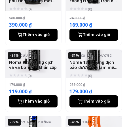
phủ tinh thể làm mới
chống rỉ và bôi trơn đa
sơn xe - xóa xước
năng
(0)
(0)
580.000 ₫
249.000 ₫
390.000 ₫
169.000 ₫
Thêm vào giỏ
Thêm vào giỏ
-34%
-31%
LỐP & CỨU TRỢ
ĐỘNG CƠ & BẢO DƯỠNG
Noma 998 - Dung dịch
Noma 130 - Dung dịch
vá và bơm lốp khẩn cấp
bảo dưỡng và làm mềm
ron cao su
(0)
(0)
179.000 ₫
259.000 ₫
119.000 ₫
179.000 ₫
Thêm vào giỏ
Thêm vào giỏ
-35%
-45%
ĐỘNG CƠ & BẢO DƯỠNG
NGOẠI THẤT