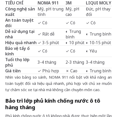
TIÊU CHÍ
NOMA 911
3M
LIQUI MOLY
Công nghệ sản
Mỹ, pH trung
Mỹ, pH
Đức, pH thay
xuất
tính
cao
đổi
An toàn tuyệt
✓ Có
✓ Có
✓ Có
đối
Dễ sử dụng tại
◐ Trung
✓ Rất dễ
◐ Trung bình
nhà
bình
Hiệu quả nhanh
✓ 3-5 phút
◐ 10 phút
◐ 10-15 phút
Bảo vệ tẩy ố
✓ Có
✓ Có
◐ Yếu
kính
Tuổi thọ lớp
3-4 tháng
2-3 tháng
3-4 tháng
phủ
Giá tiền
✓ Phù hợp
✗ Cao
◐ Trung bình
Nhìn vào bảng so sánh, NOMA 911 nổi bật với khả năng an
toàn tuyệt đối và hiệu quả nhanh, phù hợp với chủ xe muốn
tự chăm sóc xe tại nhà mà không cần chuyên môn cao.
Bảo trì lớp phủ kính chống nước ô tô
hàng tháng
Phủ kính chống nước ô tô không phải được thực hiện một lần