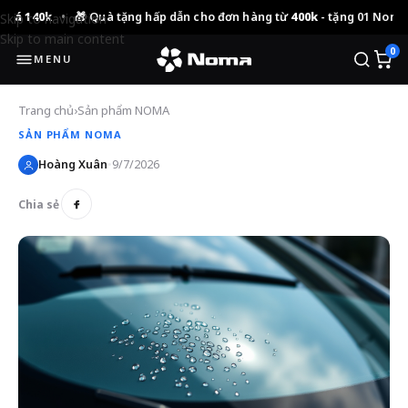
40k
•
🎁 Quà tặng hấp dẫn cho đơn hàng từ
400k
- tặng 01 Noma 692
tr
Skip to navigation
Skip to main content
0
MENU
Trang chủ
›
Sản phẩm NOMA
SẢN PHẨM NOMA
Hoàng Xuân
•
9/7/2026
Chia sẻ