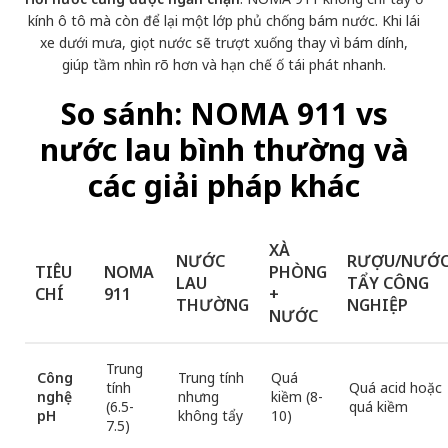
kính ô tô
mà còn để lại một lớp phủ chống bám nước. Khi lái
xe dưới mưa, giọt nước sẽ trượt xuống thay vì bám dính,
giúp tầm nhìn rõ hơn và hạn chế ố tái phát nhanh.
So sánh: NOMA 911 vs
nước lau bình thường và
các giải pháp khác
XÀ
NƯỚC
RƯỢU/NƯỚ
TIÊU
NOMA
PHÒNG
LAU
TẨY CÔNG
CHÍ
911
+
THƯỜNG
NGHIỆP
NƯỚC
Trung
Công
Trung tính
Quá
tính
Quá acid hoặc
nghệ
nhưng
kiềm (8-
(6.5-
quá kiềm
pH
không tẩy
10)
7.5)