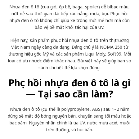
Nhựa đen ô tô (cua gió, ốp bệ, baga, spoiler) dễ bị bạc màu,
nứt nẻ sau thời gian dài tiếp xúc nắng, mưa, bụi. Phục hồi
nhựa đen ô tô không chỉ giúp xe trông mới mẻ hơn mà còn
bảo vệ bề mặt khỏi tác hại của UV.
Hiện nay, sản phẩm phục hồi nhựa đen ô tô trên thị trường
Việt Nam ngày càng đa dạng. Đáng chú ý là
NOMA 250 từ
thương hiệu gốc Mỹ
và các sản phẩm Liqui Moly, Soft99. Mỗi
loại có ưu nhược điểm khác nhau. Bài viết này sẽ giúp bạn so
sánh chi tiết để lựa chọn đúng.
Phục hồi nhựa đen ô tô là gì
— Tại sao cần làm?
Nhựa đen ô tô (cụ thể là polypropylene, ABS) sau 1–2 năm
dùng sẽ mất độ bóng nguyên bản, chuyển sang tối màu hoặc
bạc xám. Nguyên nhân chính là tia UV, nước mưa acid, muối
trên đường, và bụi bẩn.