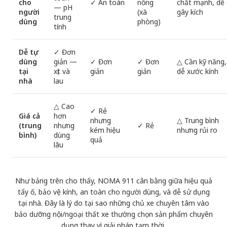
cho
✓ An toàn
nồng
chất mạnh, dễ
— pH
người
(xà
gây kích
trung
dùng
phòng)
tính
Dễ tự
✓ Đơn
dùng
giản —
✓ Đơn
✓ Đơn
△ Cần kỹ năng,
tại
xịt và
giản
giản
dễ xước kính
nhà
lau
△ Cao
✓ Rẻ
Giá cả
hơn
nhưng
△ Trung bình
(trung
nhưng
✓ Rẻ
kém hiệu
nhưng rủi ro
bình)
dùng
quả
lâu
Như bảng trên cho thấy, NOMA 911 cân bằng giữa hiệu quả
tẩy ố, bảo vệ kính, an toàn cho người dùng, và dễ sử dụng
tại nhà. Đây là lý do tại sao những chủ xe chuyên tâm vào
bảo dưỡng nội/ngoại thất xe thường chọn sản phẩm chuyên
dụng thay vì giải pháp tạm thời.