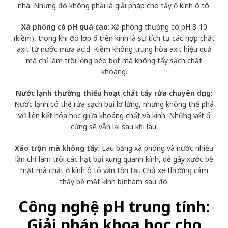
nhà. Nhưng đó không phải là giải pháp cho tẩy ố kính ô tô.
Xà phòng có pH quá cao
: Xà phòng thường có pH 8-10
(kiềm), trong khi đó lớp ố trên kính là sự tích tụ các hợp chất
axit từ nước mưa acid. Kiềm không trung hòa axit hiệu quả
mà chỉ làm trôi lỏng bèo bọt mà không tẩy sạch chất
khoáng.
Nước lạnh thường thiếu hoạt chất tẩy rửa chuyên dụng
:
Nước lạnh có thể rửa sạch bụi lơ lửng, nhưng không thể phá
vỡ liên kết hóa học giữa khoáng chất và kính. Những vết ố
cứng sẽ vẫn lại sau khi lau.
Xáo trộn mà không tẩy
: Lau bằng xà phòng và nước nhiều
lần chỉ làm trôi các hạt bụi xung quanh kính, dễ gây xước bề
mặt mà chất ố kính ô tô vẫn tồn tại. Chủ xe thường cảm
thấy bề mặt kính bị nhám sau đó.
Công nghệ pH trung tính:
Giải pháp khoa học cho