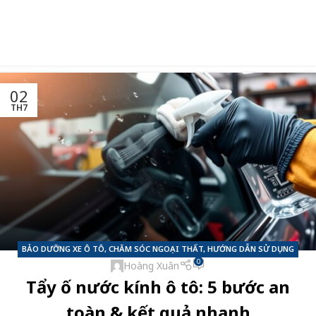
02
TH7
BẢO DƯỠNG XE Ô TÔ
,
CHĂM SÓC NGOẠI THẤT
,
HƯỚNG DẪN SỬ DỤNG
0
Hoàng Xuân
SẢN PHẨM
Tẩy ố nước kính ô tô: 5 bước an
toàn & kết quả nhanh