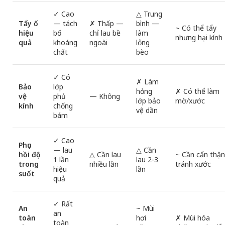
✓ Cao
△ Trung
Tẩy ố
— tách
✗ Thấp —
bình —
~ Có thể tẩy
hiệu
bố
chỉ lau bề
làm
nhưng hại kính
quả
khoáng
ngoài
lỏng
chất
bèo
✓ Có
✗ Làm
Bảo
lớp
hỏng
✗ Có thể làm
vệ
phủ
— Không
lớp bảo
mờ/xước
kính
chống
vệ dần
bám
✓ Cao
Phục
— lau
△ Cần
hồi độ
△ Cần lau
~ Cần cẩn thận
1 lần
lau 2-3
trong
nhiều lần
tránh xước
hiệu
lần
suốt
quả
✓ Rất
An
~ Mùi
an
toàn
hơi
✗ Mùi hóa
toàn