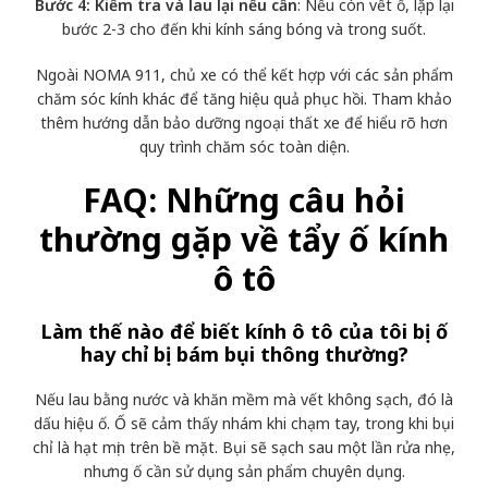
Bước 4: Kiểm tra và lau lại nếu cần
: Nếu còn vết ố, lặp lại
bước 2-3 cho đến khi kính sáng bóng và trong suốt.
Ngoài NOMA 911, chủ xe có thể kết hợp với các sản phẩm
chăm sóc kính khác để tăng hiệu quả phục hồi. Tham khảo
thêm hướng dẫn bảo dưỡng ngoại thất xe để hiểu rõ hơn
quy trình chăm sóc toàn diện.
FAQ: Những câu hỏi
thường gặp về tẩy ố kính
ô tô
Làm thế nào để biết kính ô tô của tôi bị ố
hay chỉ bị bám bụi thông thường?
Nếu lau bằng nước và khăn mềm mà vết không sạch, đó là
dấu hiệu ố. Ố sẽ cảm thấy nhám khi chạm tay, trong khi bụi
chỉ là hạt mịn trên bề mặt. Bụi sẽ sạch sau một lần rửa nhẹ,
nhưng ố cần sử dụng sản phẩm chuyên dụng.