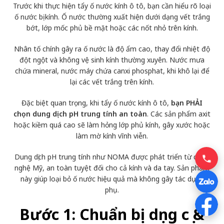
Trước khi thực hiện tẩy ố nước kính ô tô, bạn cần hiểu rõ loại
ố nước bị kính. Ố nước thường xuất hiện dưới dạng vết trắng
bớt, lớp mốc phủ bề mặt hoặc các nốt nhỏ trên kính.
Nhân tố chính gây ra ố nước là độ ẩm cao, thay đổi nhiệt độ
đột ngột và không vệ sinh kính thường xuyên. Nước mưa
chứa mineral, nước máy chứa canxi phosphat, khi khô lại để
lại các vết trắng trên kính.
Đặc biệt quan trọng, khi tẩy ố nước kính ô tô,
bạn PHẢI
chọn dung dịch pH trung tính an toàn
. Các sản phẩm axit
hoặc kiềm quá cao sẽ làm hỏng lớp phủ kính, gây xước hoặc
làm mờ kính vĩnh viễn.
Dung dịch pH trung tính như NOMA được phát triển từ công
nghệ Mỹ, an toàn tuyệt đối cho cả kính và da tay. Sản phẩm
này giúp loại bỏ ố nước hiệu quả mà không gây tác dụng
phụ.
Bước 1: Chuẩn bị dụng cụ &