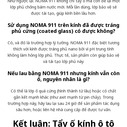
Như ngược lại. NOMA 911 không chỉ tẩy ố mà còn để lại một
lớp phủ chống bám nước mới. Mỗi lần dùng, lớp bảo vệ sẽ
được tái tạo, giúp kính bền lâu hơn.
Sử dụng NOMA 911 trên kính đã được tráng
phủ cứng (coated glass) có được không?
Có, và đó là trường hợp lý tưởng. NOMA 911 đặc biệt tương
thích với kính được tráng phủ nano bởi vì pH trung tính
không làm hỏng lớp phủ. Thực tế, sản phẩm còn giúp bảo vệ
và tái tạo lớp phủ này.
Nếu lau bằng NOMA 911 nhưng kính vẫn còn
ố, nguyên nhân là gì?
Có thể là lớp ố quá cứng (hình thành từ lâu) hoặc có chất
gắn kết mạnh khác (như axit mạnh từ pin chảy). Trong
trường hợp này, hãy lau lại sau 24 giờ để sản phẩm tác dụng
sâu hơn, hoặc liên hệ nhà cung cấp để được tư vấn.
Kết luận: Tẩy ố kính ô tô