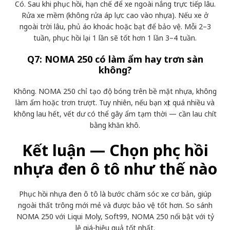
Có. Sau khi phục hồi, hạn chế để xe ngoài nắng trực tiếp lâu.
Rửa xe mềm (không rửa áp lực cao vào nhựa). Nếu xe ở
ngoài trời lâu, phủ áo khoác hoặc bạt để bảo vệ. Mỗi 2–3
tuần, phục hồi lại 1 lần sẽ tốt hơn 1 lần 3–4 tuần.
Q7: NOMA 250 có làm ẩm hay trơn sàn
không?
Không. NOMA 250 chỉ tạo độ bóng trên bề mặt nhựa, không
làm ẩm hoặc trơn trượt. Tuy nhiên, nếu bạn xịt quá nhiều và
không lau hết, vết dư có thể gây ẩm tạm thời — cần lau chít
bằng khăn khô.
Kết luận — Chọn phục hồi
nhựa đen ô tô như thế nào
Phục hồi nhựa đen ô tô là bước chăm sóc xe cơ bản, giúp
ngoài thất trông mới mẻ và được bảo vệ tốt hơn. So sánh
NOMA 250 với Liqui Moly, Soft99, NOMA 250 nổi bật với tỷ
lệ giá-hiệu quả tốt nhất.