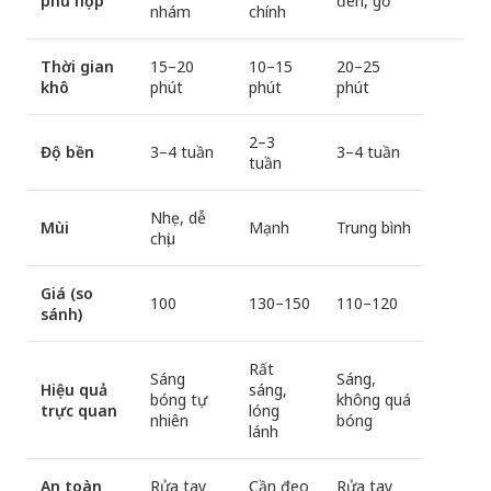
phù hợp
đen, gồ
nhám
chính
Thời gian
15–20
10–15
20–25
khô
phút
phút
phút
2–3
Độ bền
3–4 tuần
3–4 tuần
tuần
Nhẹ, dễ
Mùi
Mạnh
Trung bình
chịu
Giá (so
100
130–150
110–120
sánh)
Rất
Sáng
Sáng,
Hiệu quả
sáng,
bóng tự
không quá
trực quan
lóng
nhiên
bóng
lánh
An toàn
Rửa tay
Cần đeo
Rửa tay