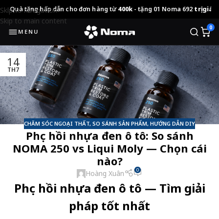
ấp dẫn cho đơn hàng từ
400k
- tặng 01 Noma 692
trị giá 499k
•
🔥 Quà 
Skip to navigation
Skip to main content
0
MENU
14
TH7
CHĂM SÓC NGOẠI THẤT
,
SO SÁNH SẢN PHẨM
,
HƯỚNG DẪN DIY
Phục hồi nhựa đen ô tô: So sánh
NOMA 250 vs Liqui Moly — Chọn cái
nào?
0
Hoàng Xuân
Phục hồi nhựa đen ô tô — Tìm giải
pháp tốt nhất