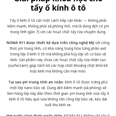
tẩy ố kính ô tô
Tẩy ố kính ô tô cần một cách tiếp cận khác — không phải
kiềm mạnh, không phải xà phòng thô, mà là dung dịch có pH
trung tính (gần 7) với các hoạt chất tẩy rửa chuyên dụng.
NOMA 911 được thiết kế dựa trên công nghệ Mỹ
với công
thức pH trung tính, có khả năng trung hòa từng phần axit
trong lớp ố kính ô tô mà không phá hủy lớp vô cơ bảo vệ
kính. Sản phẩm này chứa các hoạt chất tẩy rửa nhân tạo
(surfactant) giúp tách bố các hợp chất khoáng chặt khỏi bề
mặt kính mà không cần mài mòn.
Tại sao pH trung tính an toàn
: Kính ô tô được tráng phủ
một lớp nano bảo vệ. Dung dịch kiềm mạnh (xà phòng) sẽ
làm hỏng lớp này dần theo thời gian. pH trung tính vừa tẩy ố
kính ô tô hiệu quả vừa không tấn công lớp bảo vệ, kéo dài
tuổi thọ kính xe.
Hơi nước cũng được ngăn chặn
:
NOMA 911 không chỉ tẩy ố