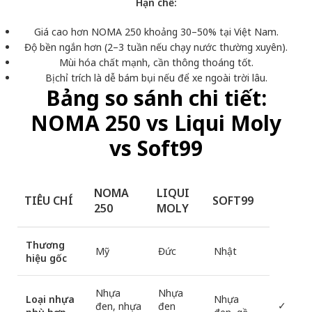
Hạn chế:
Giá cao hơn NOMA 250 khoảng 30–50% tại Việt Nam.
Độ bền ngắn hơn (2–3 tuần nếu chạy nước thường xuyên).
Mùi hóa chất mạnh, cần thông thoáng tốt.
Bị chỉ trích là dễ bám bụi nếu để xe ngoài trời lâu.
Bảng so sánh chi tiết:
NOMA 250 vs Liqui Moly
vs Soft99
NOMA
LIQUI
TIÊU CHÍ
SOFT99
250
MOLY
Thương
Mỹ
Đức
Nhật
hiệu gốc
Nhựa
Nhựa
Loại nhựa
Nhựa
✓
đen, nhựa
đen