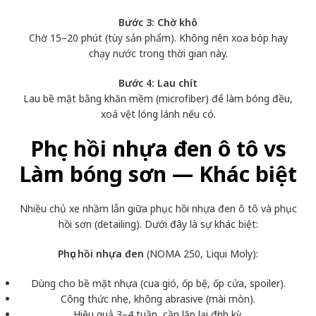
Bước 3: Chờ khô
Chờ 15–20 phút (tùy sản phẩm). Không nên xoa bóp hay
chạy nước trong thời gian này.
Bước 4: Lau chít
Lau bề mặt bằng khăn mềm (microfiber) để làm bóng đều,
xoá vệt lóng lánh nếu có.
Phục hồi nhựa đen ô tô vs
Làm bóng sơn — Khác biệt
Nhiều chủ xe nhầm lẫn giữa phục hồi nhựa đen ô tô và phục
hồi sơn (detailing). Dưới đây là sự khác biệt:
Phục hồi nhựa đen
(NOMA 250, Liqui Moly):
Dùng cho bề mặt nhựa (cua gió, ốp bệ, ốp cửa, spoiler).
Công thức nhẹ, không abrasive (mài mòn).
Hiệu quả 3–4 tuần, cần lặp lại định kỳ.