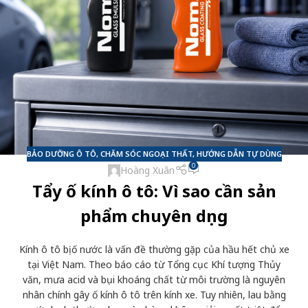
BẢO DƯỠNG Ô TÔ
,
CHĂM SÓC NGOẠI THẤT
,
HƯỚNG DẪN TỰ DÙNG
0
Hoàng Xuân
Tẩy ố kính ô tô: Vì sao cần sản
phẩm chuyên dụng
Kính ô tô bị ố nước là vấn đề thường gặp của hầu hết chủ xe
tại Việt Nam. Theo báo cáo từ Tổng cục Khí tượng Thủy
văn, mưa acid và bụi khoáng chất từ môi trường là nguyên
nhân chính gây ố kính ô tô trên kính xe. Tuy nhiên, lau bằng