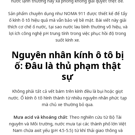
nước lạnh thường hay xà phòng không giải quyết triệt để.
Sản phẩm chuyên dụng như
NOMA 911
được thiết kế để tẩy
ố kính ô tô hiệu quả mà vẫn bảo vệ bề mặt. Bài viết này giải
thích cơ chế ố nước, tại sao nước lau bình thường vô hiệu, và
lợi ích công nghệ pH trung tính trong việc phục hồi độ trong
suốt kính xe.
Nguyên nhân kính ô tô bị
ố: Đâu là thủ phạm thật
sự
Không phải tất cả vết bám trên kính đều là bụi hoặc giọt
nước. Ố kính ô tô hình thành từ nhiều nguyên nhân phức tạp
mà chủ xe thường bỏ qua.
Mưa acid và khoáng chất
: Theo nghiên cứu từ Bộ Tài
nguyên và Môi trường, nước mưa tại các thành phố lớn Việt
Nam chứa axit yếu (pH 4.5-5.5) từ khí thải giao thông và